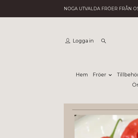
NOGA UTVALDA FRÖER FRÅN O
Logga in
Hem
Fröer
Tillbehö
Ön