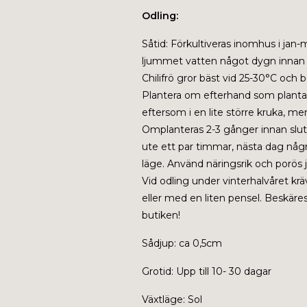
Odling:
Såtid:
Förkultiveras inomhus i jan-m
ljummet vatten något dygn innan så
Chilifrö gror bäst vid 25-30°C och b
Plantera om efterhand som plantan 
eftersom i en lite större kruka, men
Omplanteras 2-3 gånger innan slutpl
ute ett par timmar, nästa dag någr
läge. Använd näringsrik och porös j
Vid odling under vinterhalvåret k
eller med en liten pensel. Beskäres 
butiken!
Sådjup: ca 0,5cm
Grotid: Upp till 10- 30 dagar
Växtläge: Sol