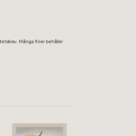
tetskrav. Många fröer behåller
Chili - Aji Fantasy Stripey