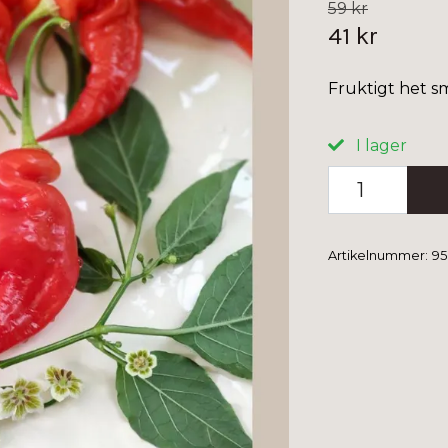
59 kr
41 kr
Fruktigt het s
I lager
Artikelnummer:
95