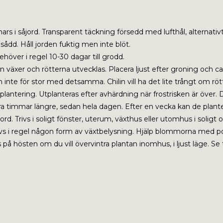
ars i såjord. Transparent täckning försedd med lufthål, alternativt
dd. Håll jorden fuktig men inte blöt.
ehöver i regel 10-30 dagar till grodd.
växer och rötterna utvecklas. Placera ljust efter groning och c
 inte för stor med detsamma. Chilin vill ha det lite trångt om rött
antering. Utplanteras efter avhärdning när frostrisken är över. D
a timmar längre, sedan hela dagen. Efter en vecka kan de plante
ord. Trivs i soligt fönster, uterum, växthus eller utomhus i soli
rävs i regel någon form av växtbelysning. Hjälp blommorna med p
på hösten om du vill övervintra plantan inomhus, i ljust läge. Se t