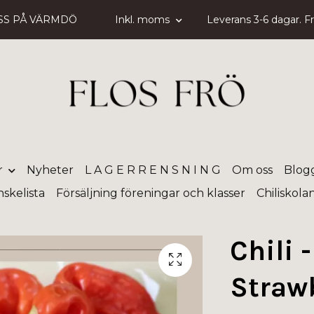
SS PÅ VÄRMDÖ
Inkl. moms
Leverans 3-6 dagar. Fri
r
Nyheter
L A G E R R E N S N I N G
Om oss
Blog
skelista
Försäljning föreningar och klasser
Chiliskola
Chili -
Straw