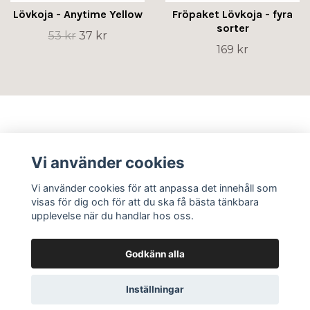
Lövkoja - Anytime Yellow
Fröpaket Lövkoja - fyra
sorter
53 kr
37 kr
169 kr
Info
Vi använder cookies
Sociala medier
Vi använder cookies för att anpassa det innehåll som
visas för dig och för att du ska få bästa tänkbara
upplevelse när du handlar hos oss.
Godkänn alla
© 2026 Flos Frö AB
Inställningar