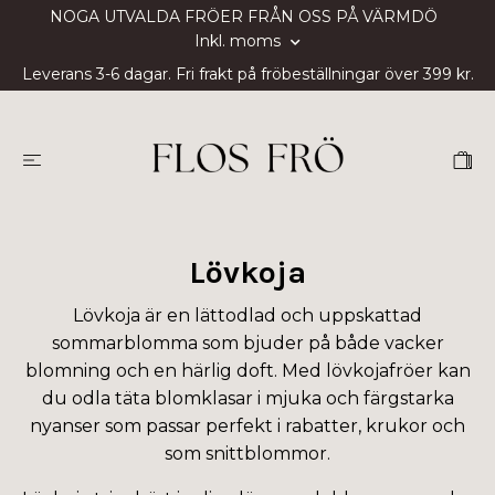
NOGA UTVALDA FRÖER FRÅN OSS PÅ VÄRMDÖ
Inkl. moms
Leverans 3-6 dagar. Fri frakt på fröbeställningar över 399 kr.
Lövkoja
Lövkoja är en lättodlad och uppskattad
sommarblomma som bjuder på både vacker
blomning och en härlig doft. Med lövkojafröer kan
du odla täta blomklasar i mjuka och färgstarka
nyanser som passar perfekt i rabatter, krukor och
som snittblommor.