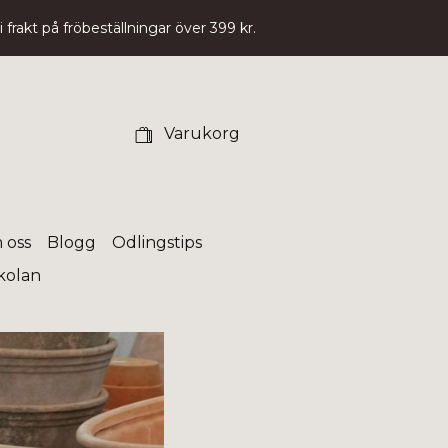
 frakt på fröbeställningar över 399 kr.
Varukorg
 oss
Blogg
Odlingstips
skolan