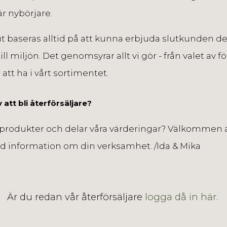
är nybörjar
e.
 ut baseras alltid på att kunna erbjuda slutkunden de
ll miljön. Det genomsyrar allt vi gör - från valet av f
r att ha i vårt sortimentet.
 att bli återförsäljare?
produkter och delar våra värderingar?
Välkommen at
 information om din verksamhet.
/Ida & Mika
Är du redan vår återförsäljare
logga då in här.