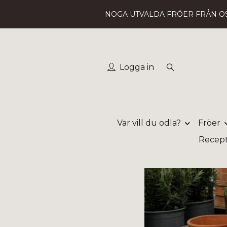
NOGA UTVALDA FRÖER FRÅN O
Logga in
Var vill du odla?
Fröer
Recep