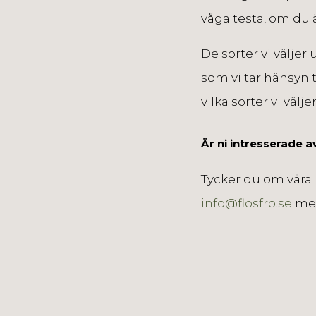
våga testa, om du 
De sorter vi väljer
som vi tar hänsyn ti
vilka sorter vi välje
Är ni intresserade av
Tycker du om våra 
info@flosfro.se
med