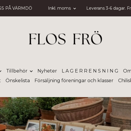
SS PÅ VÄRMDÖ
Inkl. moms
Leverans 3-6 dagar. Fri
Tillbehör
Nyheter
L A G E R R E N S N I N G
Om
t
Önskelista
Försäljning föreningar och klasser
Chili