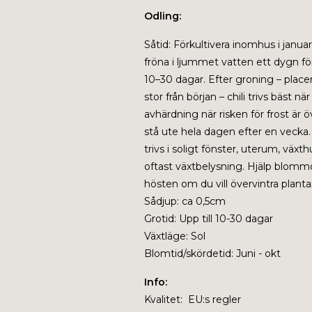
Odling:
Såtid: Förkultivera inomhus i janua
fröna i ljummet vatten ett dygn för
10–30 dagar. Efter groning – placera
stor från början – chili trivs bäst
avhärdning när risken för frost är 
stå ute hela dagen efter en vecka.
trivs i soligt fönster, uterum, vä
oftast växtbelysning.
Hjälp blommor
hösten om du vill övervintra planta
Sådjup: ca 0,5cm
Grotid: Upp till 10-30 dagar
Växtläge: Sol
Blomtid/skördetid: Juni - okt
Info:
Kvalitet: EU:s regler