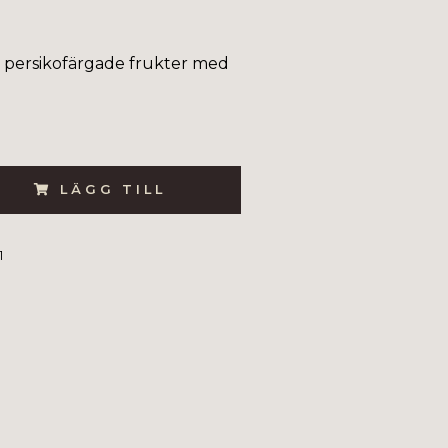
a persikofärgade frukter med
LÄGG TILL
1