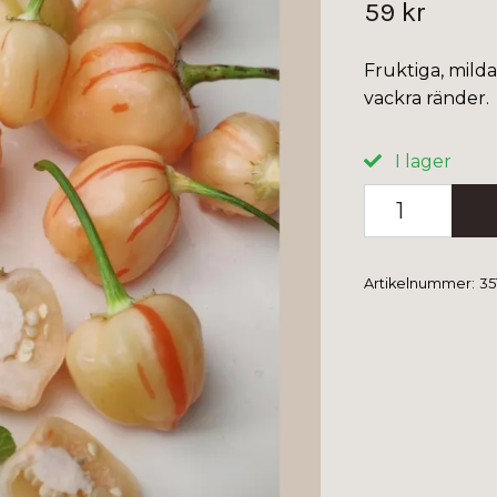
59 kr
Fruktiga, mild
vackra ränder.
I lager
Artikelnummer:
35