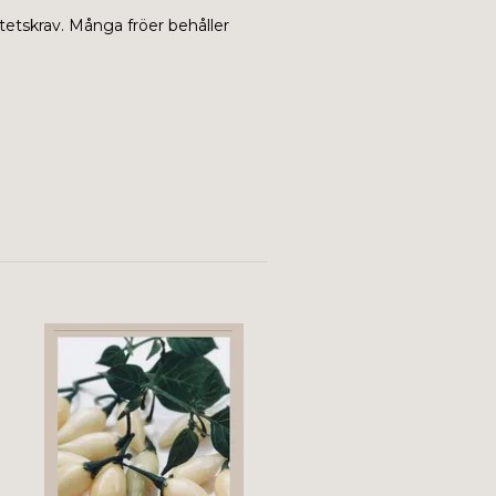
tetskrav. Många fröer behåller
Chili - Aji Fantasy Stripey
41 kr
59 kr