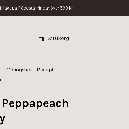
 frakt på fröbeställningar över 399 kr.
Varukorg
g
Odlingstips
Recept
n
- Peppapeach
y