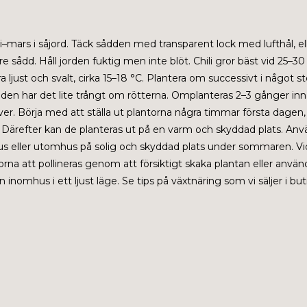
ri–mars i såjord. Täck sådden med transparent lock med lufthål, el
e sådd. Håll jorden fuktig men inte blöt. Chili
gror bäst vid 25–30
 ljust och svalt, cirka 15–18 °C.
Plantera om successivt i något stö
 när den har det lite trångt om rötterna. Omplanteras 2–3 gånger in
över. Börja med att ställa ut plantorna några timmar första dagen
 Därefter kan de planteras ut på en varm och skyddad plats.
Anvä
xthus eller utomhus på solig och skyddad plats under sommaren. Vi
na att pollineras genom att försiktigt skaka plantan eller använ
n inomhus i ett ljust läge.
Se tips på växtnäring som vi säljer i but