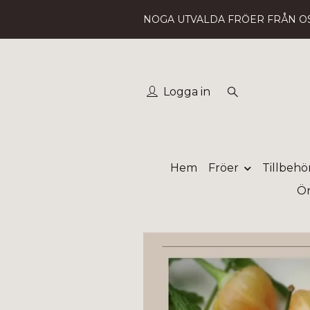
NOGA UTVALDA FRÖER FRÅN O
Logga in
Hem
Fröer
Tillbehö
Ön