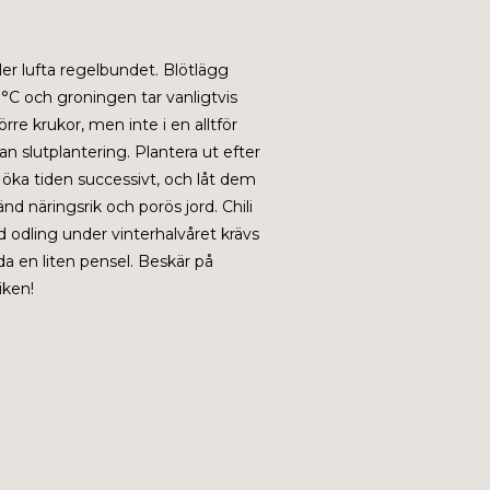
ler lufta regelbundet. Blötlägg
 °C och groningen tar vanligtvis
rre krukor, men inte i en alltför
nan slutplantering.
Plantera ut efter
, öka tiden successivt, och låt dem
nd näringsrik och porös jord. Chili
d odling under vinterhalvåret krävs
da en liten pensel. Beskär på
iken!