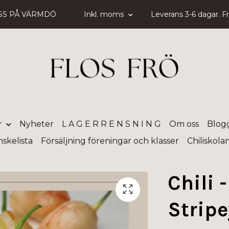
SS PÅ VÄRMDÖ
Inkl. moms
Leverans 3-6 dagar. Fri
r
Nyheter
L A G E R R E N S N I N G
Om oss
Blog
skelista
Försäljning föreningar och klasser
Chiliskola
Chili 
Stripe