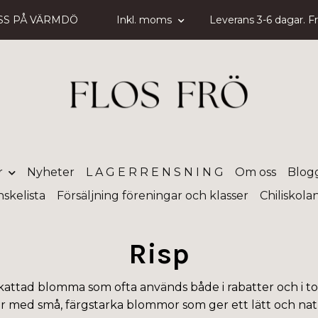
SS PÅ VÄRMDÖ
Inkl. moms
Leverans 3-6 dagar. Fri
r
Nyheter
L A G E R R E N S N I N G
Om oss
Blog
skelista
Försäljning föreningar och klasser
Chiliskola
Risp
kattad blomma som ofta används både i rabatter och i t
r med små, färgstarka blommor som ger ett lätt och natu