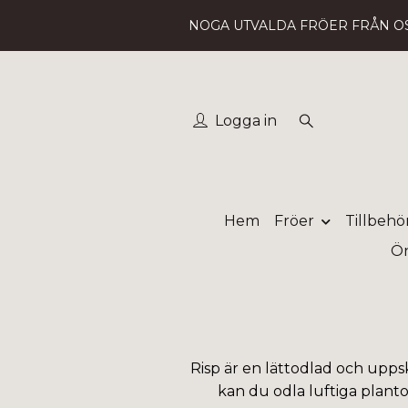
NOGA UTVALDA FRÖER FRÅN O
Logga in
Hem
Fröer
Tillbehö
Ön
Risp är en lättodlad och upps
kan du odla luftiga planto