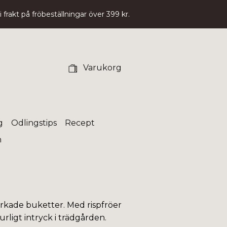
 frakt på fröbeställningar över 399 kr.
Varukorg
g
Odlingstips
Recept
n
orkade buketter. Med rispfröer
rligt intryck i trädgården.