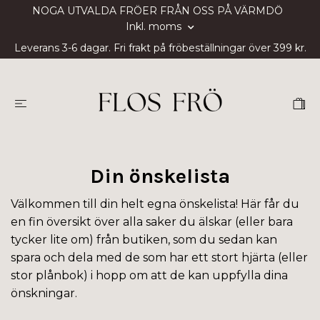
NOGA UTVALDA FRÖER FRÅN OSS PÅ VÄRMDÖ
Inkl. moms
Leverans 3-6 dagar. Fri frakt på fröbeställningar över 399 kr.
Din önskelista
Välkommen till din helt egna önskelista! Här får du
en fin översikt över alla saker du älskar (eller bara
tycker lite om) från butiken, som du sedan kan
spara och dela med de som har ett stort hjärta (eller
stor plånbok) i hopp om att de kan uppfylla dina
önskningar.