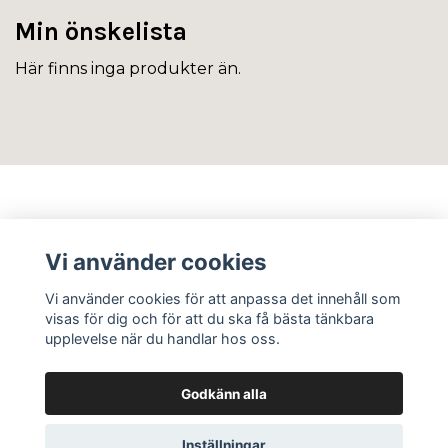
Min önskelista
Här finns inga produkter än.
Info
Vi använder cookies
Sociala medier
Vi använder cookies för att anpassa det innehåll som
visas för dig och för att du ska få bästa tänkbara
upplevelse när du handlar hos oss.
Godkänn alla
© 2026 Flos Frö AB
Inställningar