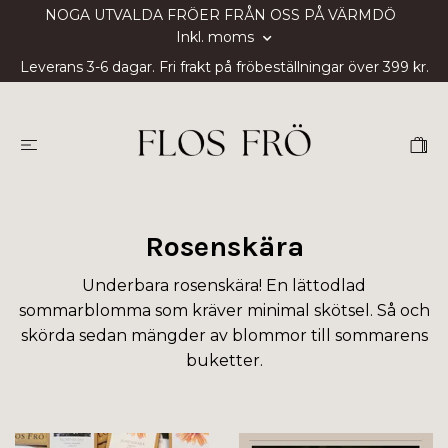
NOGA UTVALDA FRÖER FRÅN OSS PÅ VÄRMDÖ
Inkl. moms
Leverans 3-6 dagar. Fri frakt på fröbeställningar över 399 kr.
Rosenskära
Underbara rosenskära! En lättodlad
sommarblomma som kräver minimal skötsel. Så och
skörda sedan mängder av blommor till sommarens
buketter.