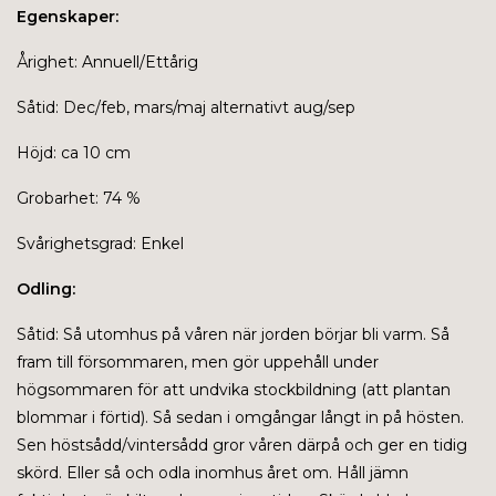
Egenskaper:
Årighet: Annuell/Ettårig
Såtid: Dec/feb, mars/maj alternativt aug/sep
Höjd: ca 10 cm
Grobarhet: 74 %
Svårighetsgrad: Enkel
Odling:
Såtid: Så utomhus på våren när jorden börjar bli varm. Så
fram till försommaren, men gör uppehåll under
högsommaren för att undvika stockbildning (att plantan
blommar i förtid). Så sedan i omgångar långt in på hösten.
Sen höstsådd/vintersådd gror våren därpå och ger en tidig
skörd.
Eller så och odla inomhus året om.
Håll jämn