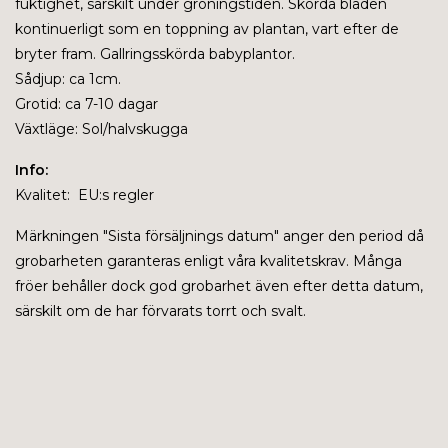
fuktighet, särskilt under groningstiden. Skörda bladen
kontinuerligt som en toppning av plantan, vart efter de
bryter fram. Gallringsskörda babyplantor.
Sådjup: ca 1cm.
Grotid: ca 7-10 dagar
Växtläge: Sol/halvskugga
Info:
Kvalitet: EU:s regler
Märkningen "
Sista försäljnings datum" anger den period då
grobarheten garanteras enligt våra kvalitetskrav. Många
fröer behåller dock god grobarhet även efter detta datum,
särskilt om de har förvarats torrt och svalt.