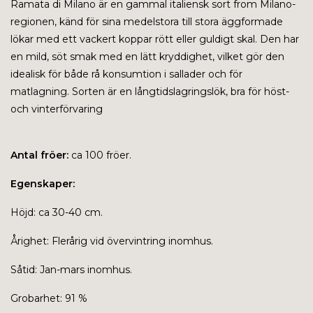
Ramata di Milano är en gammal italiensk sort from Milano-
regionen, känd för sina medelstora till stora äggformade
lökar med ett vackert koppar rött eller guldigt skal.
Den har
en mild, söt smak med en lätt kryddighet, vilket gör den
idealisk för både rå konsumtion i sallader och för
matlagning.
Sorten är en långtidslagringslök, bra för höst-
och vinterförvaring
Antal fröer:
ca 100 fröer.
Egenskaper:
Höjd: ca 30-40 cm.
Årighet: Flerårig vid övervintring inomhus.
Såtid: Jan-mars inomhus.
Grobarhet: 91 %