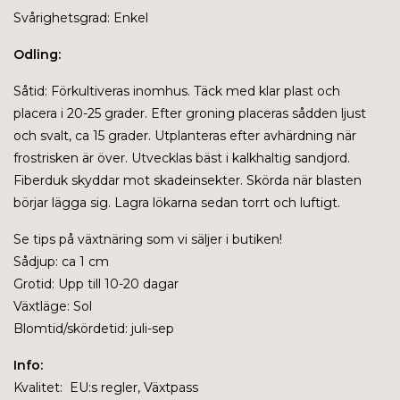
Svårighetsgrad: Enkel
Odling:
Såtid:
Förkultiveras inomhus. Täck med klar plast och
placera i 20-25 grader. Efter groning placeras sådden ljust
och svalt, ca 15 grader. Utplanteras efter avhärdning när
frostrisken är över. Utvecklas bäst i kalkhaltig sandjord.
Fiberduk skyddar mot skadeinsekter. Skörda när blasten
börjar lägga sig. Lagra lökarna sedan torrt och luftigt.
Se tips på växtnäring som vi säljer i butiken!
Sådjup: ca 1 cm
Grotid: Upp till 10-20 dagar
Växtläge: Sol
Blomtid/skördetid: juli-sep
Info:
Kvalitet: EU:s regler, Växtpass