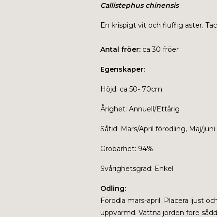
Callistephus chinensis
En krispigt vit och fluffig aster
Antal fröer:
ca 30 fröer
Egenskaper:
Höjd: ca 50- 70cm
Årighet: Annuell/Ettårig
Såtid: Mars/April förodling, Maj/jun
Grobarhet: 94%
Svårighetsgrad: Enkel
Odling:
Förodla mars-april. Placera ljust oc
uppvärmd. Vattna jorden före sådd o