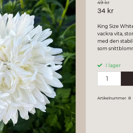
49 kr
34 kr
King Size White 
vackra vita, s
med den stabil
som snittblom
I lager
Artikelnummer:
8