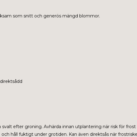
. Tacksam som snitt och generös mängd blommor.
i direktsådd
h svalt efter groning. Avhärda innan utplantering när risk för frost
ch håll fuktigt under grotiden. Kan även direktsås när frostriske