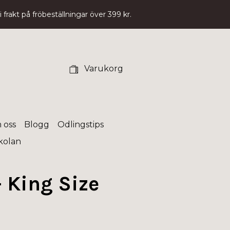
 frakt på fröbeställningar över 399 kr.
Varukorg
 oss
Blogg
Odlingstips
skolan
- King Size