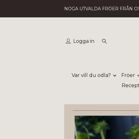
NOGA UTVALDA FRÖER FRÅN O
Logga in
Var vill du odla?
Fröer
Recep