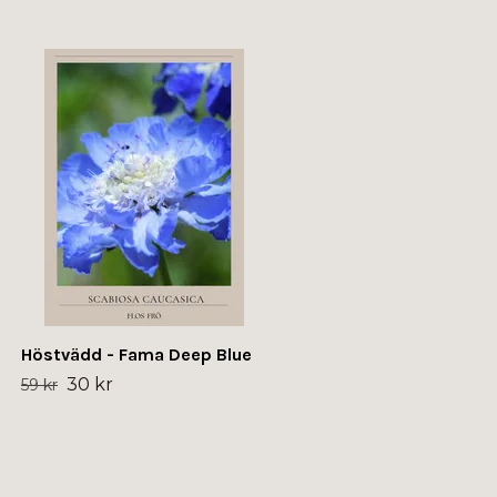
Fröpaket Sunflower - fyra
sorter
195 kr
Höstvädd - Fama Deep Blue
30 kr
59 kr