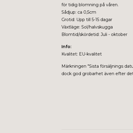
för tidig blomning på våren.
Sådjup: ca 0,5cm
Grotid: Upp till 5-15 dagar
Växtläge: Sol/halvskugga
Blomtid/skördetid: Juli - oktober
Info:
Kvalitet: EU-kvalitet
Märkningen "
Sista försäljnings da
dock god grobarhet även efter dett