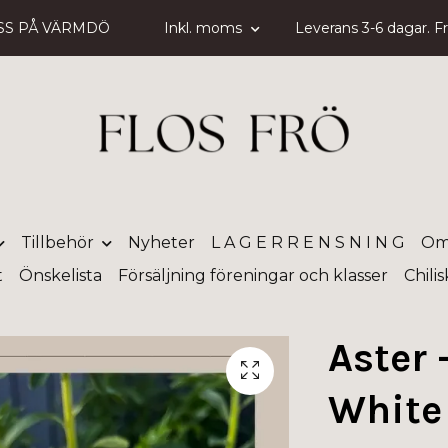
SS PÅ VÄRMDÖ
Inkl. moms
Leverans 3-6 dagar. Fri
Tillbehör
Nyheter
L A G E R R E N S N I N G
Om
t
Önskelista
Försäljning föreningar och klasser
Chili
Aster 
White