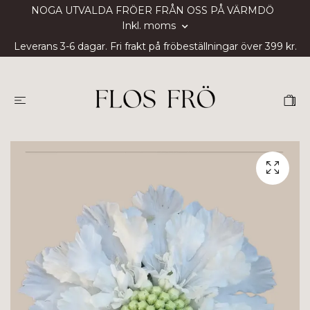
NOGA UTVALDA FRÖER FRÅN OSS PÅ VÄRMDÖ
Inkl. moms
Leverans 3-6 dagar. Fri frakt på fröbeställningar över 399 kr.