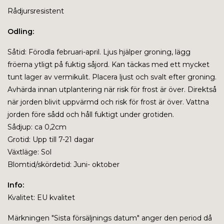
Rådjursresistent
Odling:
Såtid: Förodla februari-april. Ljus hjälper groning, lägg
fröerna ytligt på fuktig såjord. Kan täckas med ett mycket
tunt lager av vermikulit. Placera ljust och svalt efter groning.
Avhärda innan utplantering när risk för frost är över. Direktså
när jorden blivit uppvärmd och risk för frost är över. Vattna
jorden före sådd och håll fuktigt under grotiden.
Sådjup: ca 0,2cm
Grotid: Upp till 7-21 dagar
Växtläge: Sol
Blomtid/skördetid: Juni- oktober
Info:
Kvalitet: EU kvalitet
Märkningen "
Sista försäljnings datum" anger den period då