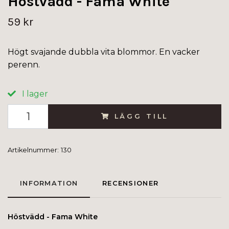
Höstvädd - Fama White
59 kr
Högt svajande dubbla vita blommor. En vacker
perenn.
I lager
LÄGG TILL
Artikelnummer:
130
INFORMATION
RECENSIONER
Höstvädd - Fama White