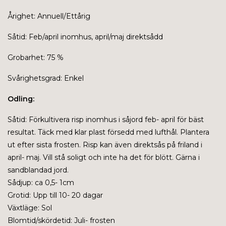
Årighet: Annuell/Ettårig
Såtid: Feb/april inomhus, april/maj direktsådd
Grobarhet: 75 %
Svårighetsgrad: Enkel
Odling:
Såtid:
Förkultivera risp inomhus i såjord feb- april för bäst
resultat. Täck med klar plast försedd med lufthål. Plantera
ut efter sista frosten. Risp kan även direktsås på friland i
april- maj. Vill stå soligt och inte ha det för blött. Gärna i
sandblandad jord.
Sådjup: ca 0,5- 1cm
Grotid: Upp till 10- 20 dagar
Växtläge: Sol
Blomtid/skördetid: Juli- frosten