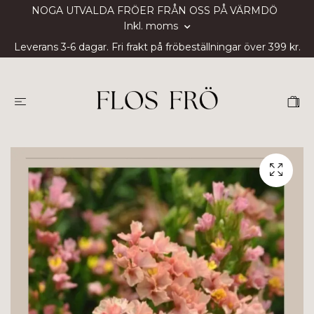
NOGA UTVALDA FRÖER FRÅN OSS PÅ VÄRMDÖ
Inkl. moms
Leverans 3-6 dagar. Fri frakt på fröbeställningar över 399 kr.