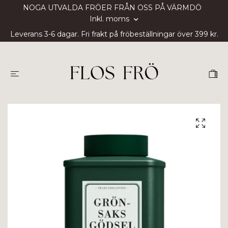
NOGA UTVALDA FRÖER FRÅN OSS PÅ VÄRMDÖ
Inkl. moms
Leverans 3-6 dagar. Fri frakt på fröbeställningar över 399 kr.