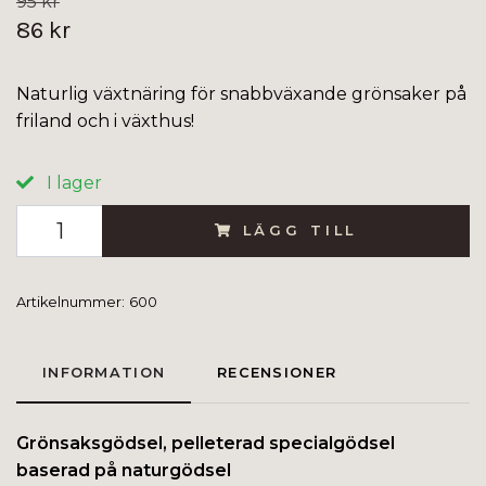
95 kr
86 kr
Naturlig växtnäring för snabbväxande grönsaker på
friland och i växthus!
I lager
LÄGG TILL
Artikelnummer:
600
INFORMATION
RECENSIONER
Grönsaksgödsel, pelleterad specialgödsel
baserad på naturgödsel