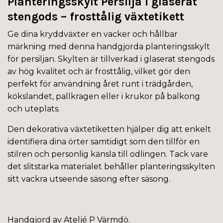
Planteringsskylt Persilja i glaserat
stengods – frosttålig växtetikett
Ge dina kryddväxter en vacker och hållbar
märkning med denna handgjorda planteringsskylt
för persiljan. Skylten är tillverkad i glaserat stengods
av hög kvalitet och är frosttålig, vilket gör den
perfekt för användning året runt i trädgården,
kökslandet, pallkragen eller i krukor på balkong
och uteplats.
Den dekorativa växtetiketten hjälper dig att enkelt
identifiera dina örter samtidigt som den tillför en
stilren och personlig känsla till odlingen. Tack vare
det slitstarka materialet behåller planteringsskylten
sitt vackra utseende säsong efter säsong.
Handgjord av Ateljé P Värmdö.