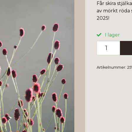
Får skira stjäl
av mörkt röda
2025!
I lager
Artikelnummer:
25