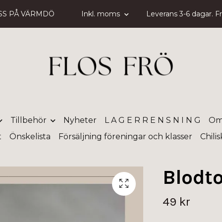
SS PÅ VÄRMDÖ
Inkl. moms
Leverans 3-6 dagar. Fri
Tillbehör
Nyheter
L A G E R R E N S N I N G
Om
t
Önskelista
Försäljning föreningar och klasser
Chili
Blodt
49 kr