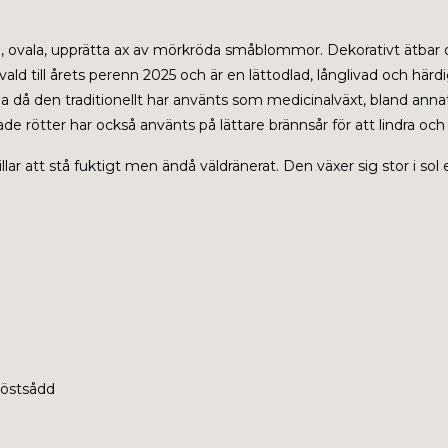
ta, ovala, upprätta ax av mörkröda småblommor. Dekorativt ätbar 
 till årets perenn 2025 och är en lättodlad, långlivad och härdig
illa då den traditionellt har använts som medicinalväxt, bland anna
de rötter har också använts på lättare brännsår för att lindra o
llar att stå fuktigt men ändå väldränerat. Den växer sig stor i sol
höstsådd