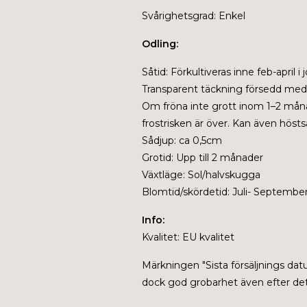
Svårighetsgrad: Enkel
Odling:
Såtid:
Förkultiveras inne feb-april i
Transparent täckning försedd med lu
Om fröna inte grott inom 1–2 månad
frostrisken är över. Kan även hösts
Sådjup: ca 0,5cm
Grotid: Upp till 2 månader
Växtläge: Sol/halvskugga
Blomtid/skördetid: Juli- Septembe
Info:
Kvalitet: EU kvalitet
Märkningen "
Sista försäljnings da
dock god grobarhet även efter dett