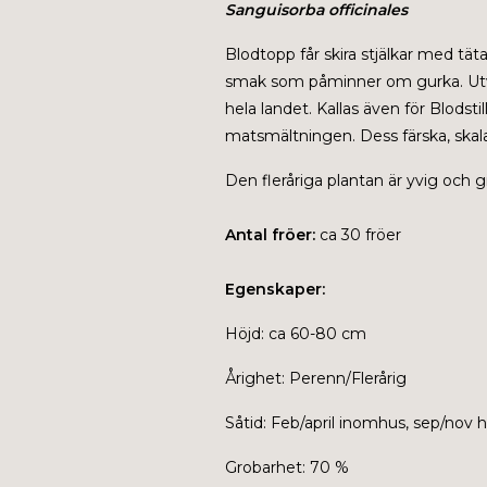
Sanguisorba officinales
Blodtopp får skira stjälkar med tä
smak som påminner om gurka. Utvald
hela landet. Kallas även för Blodst
matsmältningen. Dess färska, skala
Den fleråriga plantan är yvig och gi
Antal fröer:
ca 30 fröer
Egenskaper:
Höjd: ca 60-80 cm
Årighet: Perenn/Flerårig
Såtid: Feb/april inomhus, sep/nov 
Grobarhet: 70 %