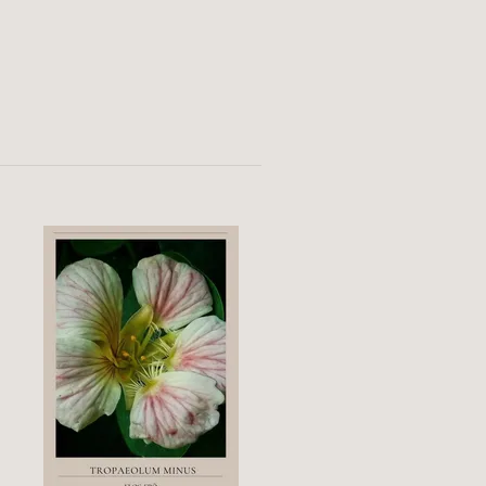
Chili - Padron
41 kr
59 kr