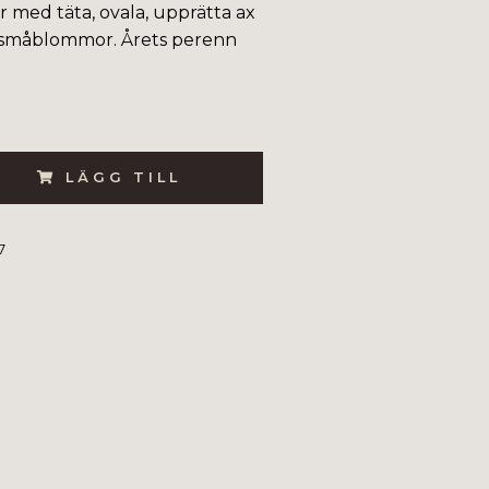
kar med täta, ovala, upprätta ax
 småblommor. Årets perenn
LÄGG TILL
7