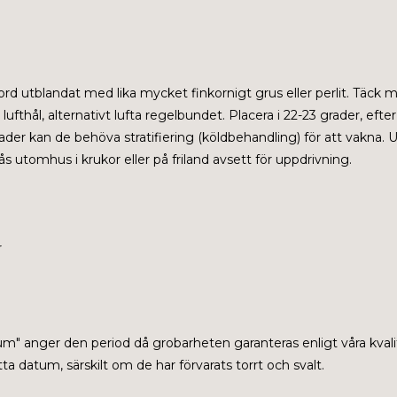
 jord utblandat med lika mycket finkornigt grus eller perlit. Täck m
fthål, alternativt lufta regelbundet. Placera i 22-23 grader, efter
er kan de behöva stratifiering (köldbehandling) för att vakna. U
ås utomhus i krukor eller på friland avsett för uppdrivning.
r
tum" anger den period då grobarheten garanteras enligt våra kvali
a datum, särskilt om de har förvarats torrt och svalt.