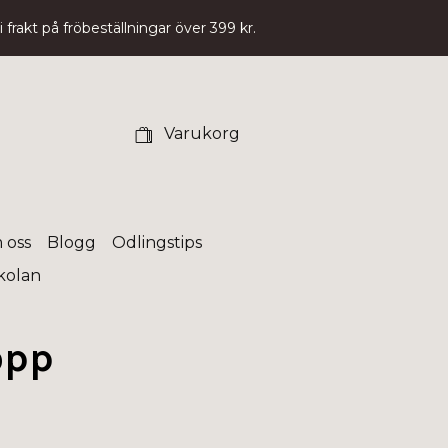
 frakt på fröbeställningar över 399 kr.
Varukorg
 oss
Blogg
Odlingstips
skolan
opp