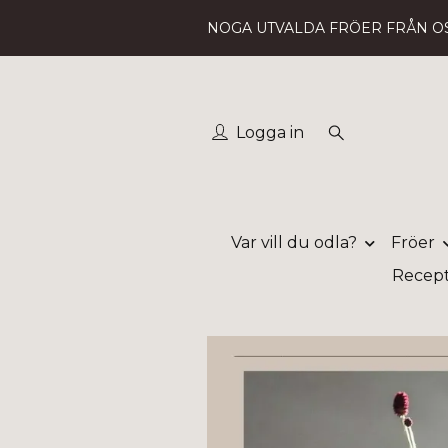
NOGA UTVALDA FRÖER FRÅN O
Logga in
Var vill du odla?
Fröer
Recep