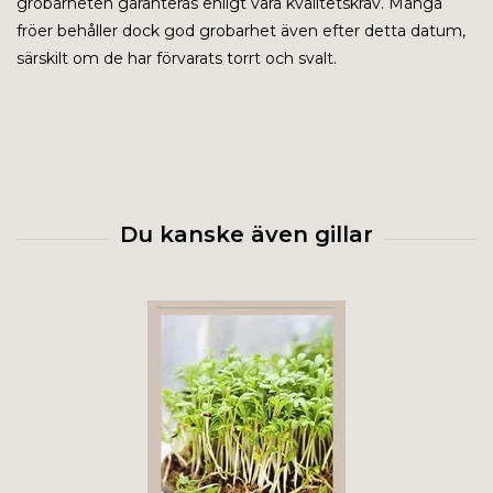
grobarheten garanteras enligt våra kvalitetskrav. Många
fröer behåller dock god grobarhet även efter detta datum,
särskilt om de har förvarats torrt och svalt.