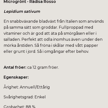
Microgrönt - Rädisa Rosso
Lepidium sativum
En snabbväxande bladväxt från Italien som används
på samma sätt som groddar. Fullproppad med
vitaminer och är god att äta på smörgåsen eller i
salladen. Perfekt att odla inomhus även under den
mörka årstiden. Så fröna i skålar med vått papper
eller grunt i jord. Så i omgångar efter behov.
Antal fröer:
ca 12 gram fröer.
Egenskaper:
Årighet: Annuell/Ettårig
Svårighetsgrad: Enkel
Grobarhet: 88 %