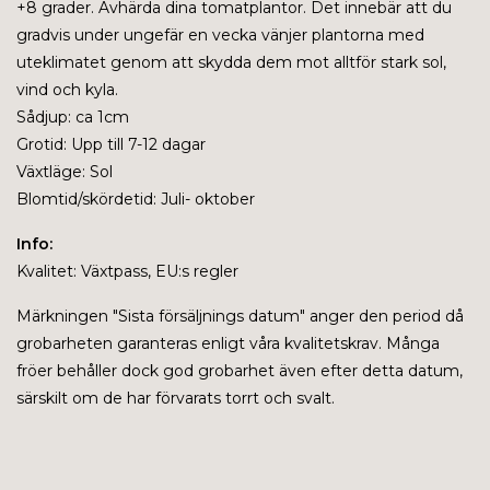
+8 grader. Avhärda dina tomatplantor. Det innebär att du
gradvis under ungefär en vecka vänjer plantorna med
uteklimatet genom att skydda dem mot alltför stark sol,
vind och kyla.
Sådjup: ca 1cm
Grotid: Upp till 7-12 dagar
Växtläge: Sol
Blomtid/skördetid: Juli- oktober
Info:
Kvalitet: Växtpass, EU:s regler
Märkningen "
Sista försäljnings datum" anger den period då
grobarheten garanteras enligt våra kvalitetskrav. Många
fröer behåller dock god grobarhet även efter detta datum,
särskilt om de har förvarats torrt och svalt.