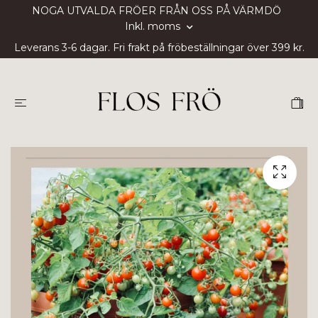
NOGA UTVALDA FRÖER FRÅN OSS PÅ VÄRMDÖ
Inkl. moms
Leverans 3-6 dagar. Fri frakt på fröbeställningar över 399 kr.