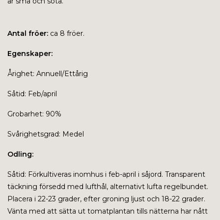
är små och söta.
Antal fröer:
ca 8 fröer.
Egenskaper:
Årighet: Annuell/Ettårig
Såtid: Feb/april
Grobarhet: 90%
Svårighetsgrad: Medel
Odling:
Såtid:
Förkultiveras inomhus i feb-april i såjord. Transparent
täckning försedd med lufthål, alternativt lufta regelbundet.
Placera i 22-23 grader, efter groning ljust och 18-22 grader.
Vänta med att sätta ut tomatplantan tills nätterna har nått