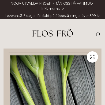
NOGA UTVALDA FRÖER FRÅN OSS PÅ VÄRMDÖ
Inkl. moms
Leverans 3-6 dagar. Fri frakt på fröbeställningar över 399 kr.