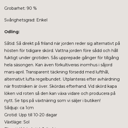
Grobarhet: 90 %
Svårighetsgrad: Enkel
Odling:
Såtid:
Så direkt på friland när jorden reder sig alternativt på
hösten för tidigare skörd. Vattna jorden före sådd och håll
fuktigt under grotiden. Sås upprepade gånger för tillgång
hela säsongen. Kan även förkultiveras inomhus i såjord
mars-april. Transparent täckning försedd med lufthål,
alternativt lufta regelbundet. Utplanteras efter avhärdning
när frostrisken är över. Skördas efterhand. Vid skörd kapa
löken vid roten så den kan växa vidare och producera på
nytt. Se tips på växtnäring som vi säljer i butiken!
Sådjup: ca 1cm
Grotid: Upp till 10-20 dagar
Växtläge: Sol