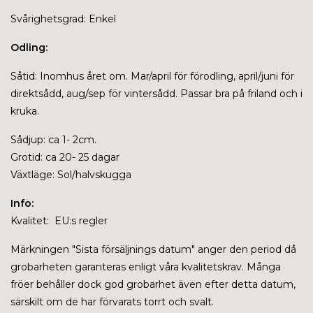
Svårighetsgrad: Enkel
Odling:
Såtid: Inomhus året om. Mar/april för förodling, april/juni för
direktsådd, aug/sep för vintersådd. Passar bra på friland och i
kruka.
Sådjup: ca 1- 2cm.
Grotid: ca 20- 25 dagar
Växtläge: Sol/halvskugga
Info:
Kvalitet: EU:s regler
Märkningen "
Sista försäljnings datum" anger den period då
grobarheten garanteras enligt våra kvalitetskrav. Många
fröer behåller dock god grobarhet även efter detta datum,
särskilt om de har förvarats torrt och svalt.