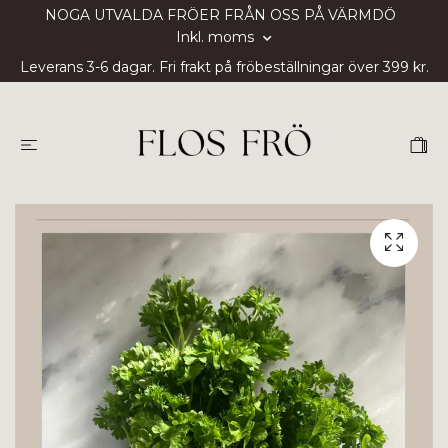
NOGA UTVALDA FRÖER FRÅN OSS PÅ VÄRMDÖ
Inkl. moms
Leverans 3-6 dagar. Fri frakt på fröbeställningar över 399 kr.