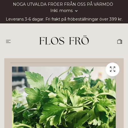
NOGA UTVALDA FRÖER FRÅN OSS PÅ VÄRMDÖ
Inkl. moms
Leverans 3-6 dagar. Fri frakt på fröbeställningar över 399 kr.