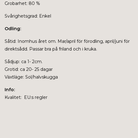
Grobarhet: 80 %
Svårighetsgrad: Enkel
Odling:
Såtid: Inomhus året om. Mar/april för förodling, april/juni för
direktsådd. Passar bra på friland och i kruka.
Sådjup: ca 1- 2cm.
Grotid: ca 20- 25 dagar
Växtläge: Sol/halvskugga
Info:
Kvalitet: EU:s regler