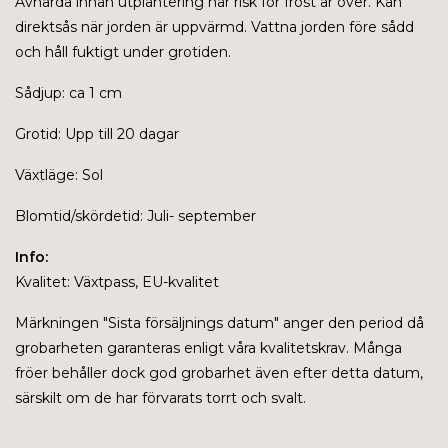
Avhärda innan utplantering när risk för frost är över. Kan
direktsås när jorden är uppvärmd. Vattna jorden före sådd
och håll fuktigt under grotiden.
Sådjup: ca 1 cm
Grotid: Upp till 20 dagar
Växtläge: Sol
Blomtid/skördetid: Juli- september
Info:
Kvalitet: Växtpass, EU-kvalitet
Märkningen "
Sista försäljnings datum" anger den period då
grobarheten garanteras enligt våra kvalitetskrav. Många
fröer behåller dock god grobarhet även efter detta datum,
särskilt om de har förvarats torrt och svalt.