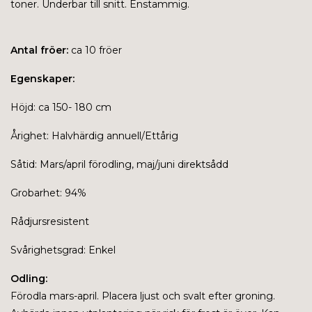
toner. Underbar till snitt. Enstammig.
Antal fröer:
ca 10 fröer
Egenskaper:
Höjd: ca 150- 180 cm
Årighet: Halvhärdig annuell/Ettårig
Såtid: Mars/april förodling, maj/juni direktsådd
Grobarhet: 94%
Rådjursresistent
Svårighetsgrad: Enkel
Odling:
Förodla mars-april. Placera ljust och svalt efter groning.