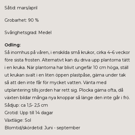
Såtid: mars/april
Grobarhet: 90 %
Svårighetsgrad: Medel
Odling:
Så inomhus på våren, i enskilda små krukor, cirka 4–6 veckor
före sista frosten. Alternativt kan du driva upp plantorna tätt
i en kruka. När plantorna har blivit ungefär 10 cm höga, ställ
ut krukan svalt i en liten öppen plastpåse, gärna under tak
så att den inte får för mycket vatten. Vänta med
utplantering tills jorden har rett sig. Plocka gärna ofta, då
växten bildar många nya knoppar så länge den inte går i frö.
Sådjup: ca 1,5- 2,5 cm
Grotid: Upp till 14 dagar
Växtläge: Sol
Blomtid/skördetid: Juni - september