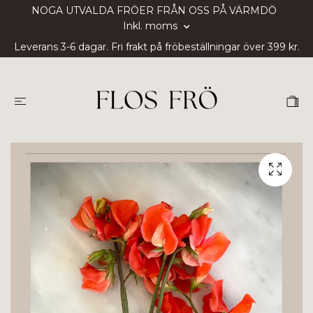
NOGA UTVALDA FRÖER FRÅN OSS PÅ VÄRMDÖ
Inkl. moms
Leverans 3-6 dagar. Fri frakt på fröbeställningar över 399 kr.