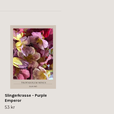
Dvärgkrasse - Black Velv
53 kr
Slingerkrasse - Purple
Emperor
53 kr