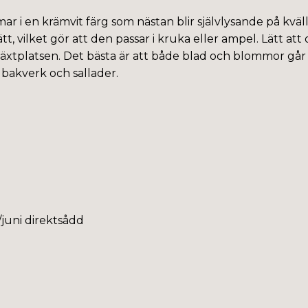
ar i en krämvit färg som nästan blir självlysande på kvä
 vilket gör att den passar i kruka eller ampel. Lätt att od
växtplatsen.
De
t bästa är att både blad och blommor går a
bakverk och sallader.
j/juni direktsådd