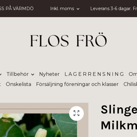
SS PÅ VÄRMDÖ
Inkl. moms
Leverans 3-6 dagar. Fri
Tillbehör
Nyheter
L A G E R R E N S N I N G
Om
t
Önskelista
Försäljning föreningar och klasser
Chili
Slinge
Milkm