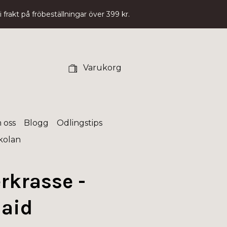
 frakt på fröbeställningar över 399 kr.
Varukorg
 oss
Blogg
Odlingstips
skolan
rkrasse -
aid