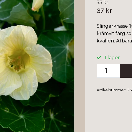
53 kr
37 kr
Slingerkrasse 
krämvit färg so
kvällen. Ätbar
I lager
Artikelnummer:
26