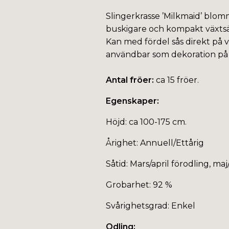
Slingerkrasse ’Milkmaid’ blomm
buskigare och kompakt växtsätt,
Kan med fördel sås direkt på 
användbar som dekoration på 
Antal fröer:
ca 15 fröer.
Egenskaper:
Höjd: ca 100-175 cm.
Årighet: Annuell/Ettårig
Såtid: Mars/april förodling, ma
Grobarhet: 92 %
Svårighetsgrad: Enkel
Odling: