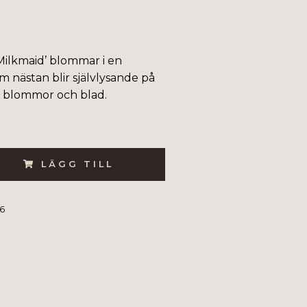
’Milkmaid’ blommar i en
m nästan blir självlysande på
a blommor och blad.
LÄGG TILL
6