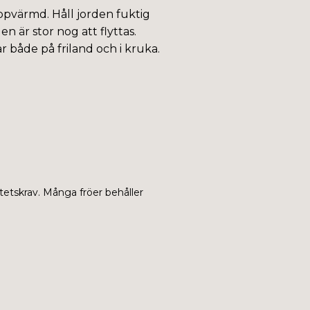
uppvärmd. Håll jorden fuktig
 är stor nog att flyttas.
r både på friland och i kruka.
tetskrav. Många fröer behåller