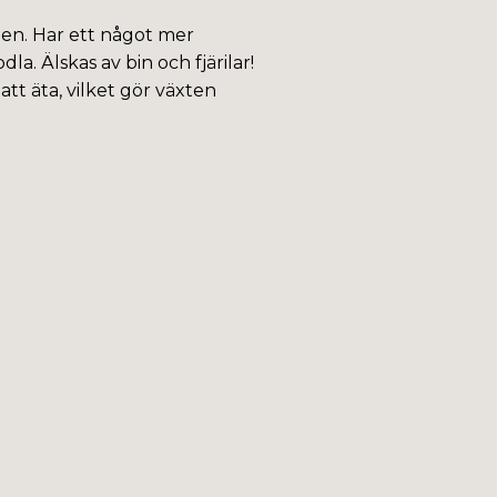
llen. Har ett något mer
la. Älskas av bin och fjärilar!
tt äta, vilket gör växten