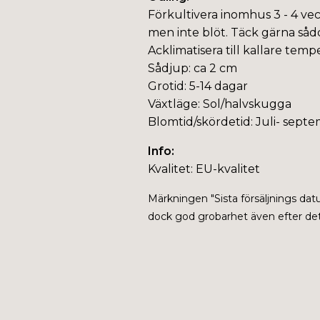
Förkultivera inomhus 3 - 4 vec
men inte blöt. Täck gärna sådd
Acklimatisera till kallare temp
Sådjup: ca 2 cm
Grotid: 5-14 dagar
Växtläge: Sol/halvskugga
Blomtid/skördetid: Juli- sept
Info:
Kvalitet: EU-kvalitet
Märkningen "
Sista försäljnings da
dock god grobarhet även efter dett