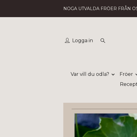
NOGA UTVALDA FRÖER FRÅN O
Logga in
Var vill du odla?
Fröer
Recep