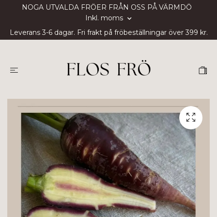
NOGA UTVALDA FRÖER FRÅN OSS PÅ VÄRMDÖ
Inkl. moms
Leverans 3-6 dagar. Fri frakt på fröbeställningar över 399 kr.